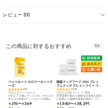
レビュー (0)
この商品に対するおすすめ
1
/
2
試供品有
おススメ
お買い得
ペッツルート カロリーカットチ
国産ドッグフード ZEN プレミ
ーズ
アムドッグ グレインフリー フィ
4件
75件
ッシュ
ペッツルート
UGペット
>
ZEN
ブランド
ブランド
かわいく三角にカットされ、やわらか
日本近海で取れた新鮮な白身魚を贅沢
仕上げが特長のペッツルート社製おや
に使用した穀物不使用の国産ドッグフ
つです。塩分を約20%カットし、カ
ードです。総合栄養食。
215〜
369
1,540〜
38,291
￥
￥
￥
￥
ルシウムを増量。