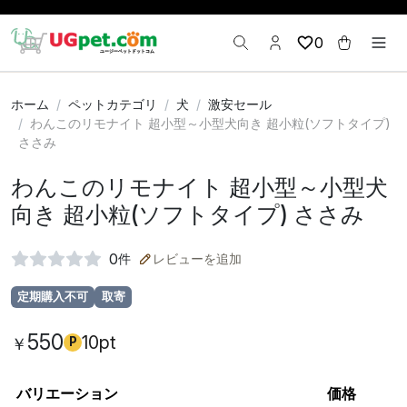
0
ホーム
ペットカテゴリ
犬
激安セール
わんこのリモナイト 超小型～小型犬向き 超小粒(ソフトタイプ)
ささみ
わんこのリモナイト 超小型～小型犬
向き 超小粒(ソフトタイプ) ささみ
0
件
レビューを追加
定期購入不可
取寄
550
10pt
￥
P
バリエーション
価格