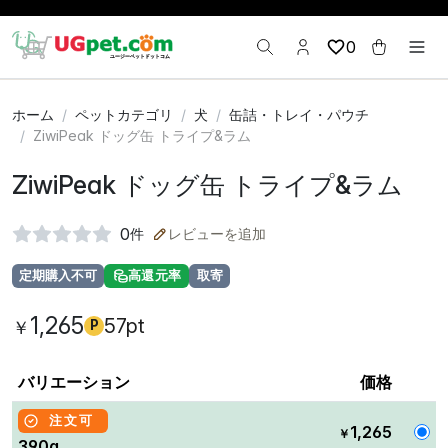
0
ホーム
ペットカテゴリ
犬
缶詰・トレイ・パウチ
ZiwiPeak ドッグ缶 トライプ&ラム
ZiwiPeak ドッグ缶 トライプ&ラム
0
件
レビューを追加
定期購入不可
高還元率
取寄
1,265
57pt
￥
P
バリエーション
価格
注文可
1,265
￥
390g