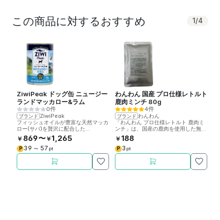
この商品に対するおすすめ
1
/
4
ZiwiPeak ドッグ缶 ニュージー
わんわん 国産 プロ仕様レトルト
無
ランドマッカロー&ラム
鹿肉ミンチ 80g
0件
4件
ZiwiPeak
わんわん
ブランド
ブランド
ブ
フィッシュオイルが豊富な天然マッカ
「わんわん プロ仕様レトルト 鹿肉ミ
北
ロー(サバ)を贅沢に配合した
ンチ」は、国産の鹿肉を使用した無添
添
ZiwiPeak社製高品質ドッグフードで
加無着色・嗜好性抜群のレトルトパウ
高
869〜
1,265
188
￥
￥
￥
￥
す。ウェットタイプ。
チです。
さ
39
57
3
P
P
P
〜
pt
pt