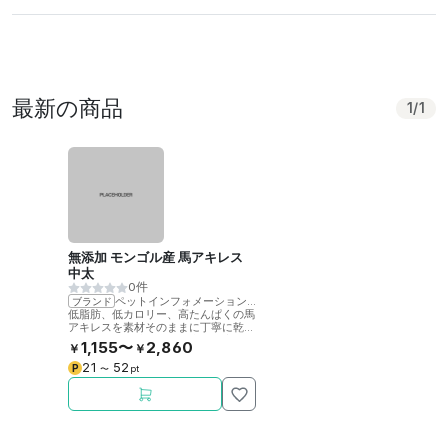
最新の商品
1
/
1
無添加 モンゴル産 馬アキレス
中太
0件
ペットインフォメーションラック
ブランド
低脂肪、低カロリー、高たんぱくの馬
アキレスを素材そのままに丁寧に乾燥
させました。噛むことで歯の健康をサ
1,155〜
2,860
￥
￥
ポート。
21
52
P
〜
pt