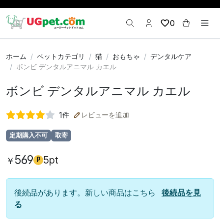
0
ホーム
ペットカテゴリ
猫
おもちゃ
デンタルケア
ボンビ デンタルアニマル カエル
ボンビ デンタルアニマル カエル
1
件
レビューを追加
定期購入不可
取寄
569
5pt
￥
P
後続品があります。新しい商品はこちら
後続品を見
る