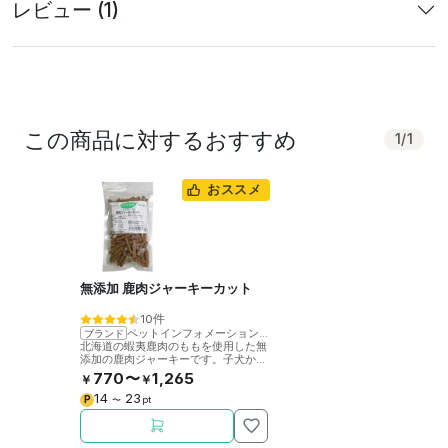
レビュー (1)
この商品に対するおすすめ
1
/
1
おススメ
無添加 鹿肉ジャーキーカット
10件
ペットインフォメーションラック
ブランド
北海道の蝦夷鹿肉のももを使用した無
添加の鹿肉ジャーキーです。子犬から
高齢犬まで食べやすい大きさと軟らか
770〜
1,265
￥
￥
さ。
14
23
P
〜
pt