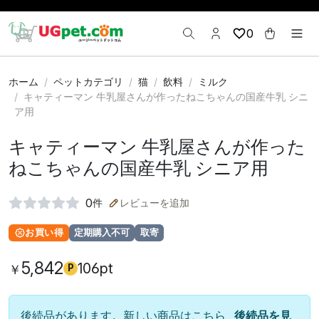
0
ホーム
ペットカテゴリ
猫
飲料
ミルク
キャティーマン 牛乳屋さんが作ったねこちゃんの国産牛乳 シニ
ア用
キャティーマン 牛乳屋さんが作った
ねこちゃんの国産牛乳 シニア用
0
件
レビューを追加
お買い得
定期購入不可
取寄
5,842
106pt
￥
P
後続品があります。新しい商品はこちら
後続品を見