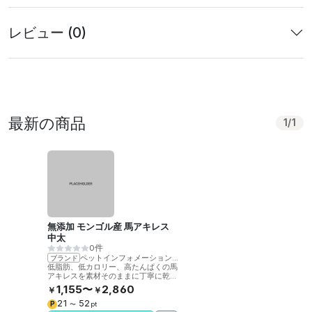
レビュー (0)
最新の商品
1
/
1
無添加 モンゴル産 馬アキレス
中太
0件
ペットインフォメーションラック
ブランド
低脂肪、低カロリー、高たんぱくの馬
アキレスを素材そのままに丁寧に乾燥
させました。噛むことで歯の健康をサ
1,155〜
2,860
￥
￥
ポート。
21
52
P
〜
pt