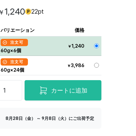
1,240
22pt
￥
P
バリエーション
価格
注文可
1,240
￥
60g×6個
注文可
3,986
￥
60g×24個
カートに追加
8月28日（金） ～ 9月8日（火）にご出荷予定