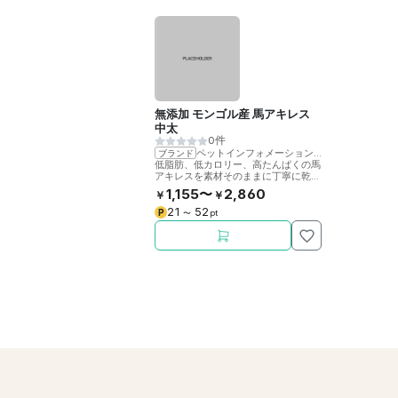
無添加 モンゴル産 馬アキレス
中太
0件
ペットインフォメーションラック
ブランド
低脂肪、低カロリー、高たんぱくの馬
アキレスを素材そのままに丁寧に乾燥
させました。噛むことで歯の健康をサ
1,155〜
2,860
￥
￥
ポート。
21
52
P
〜
pt