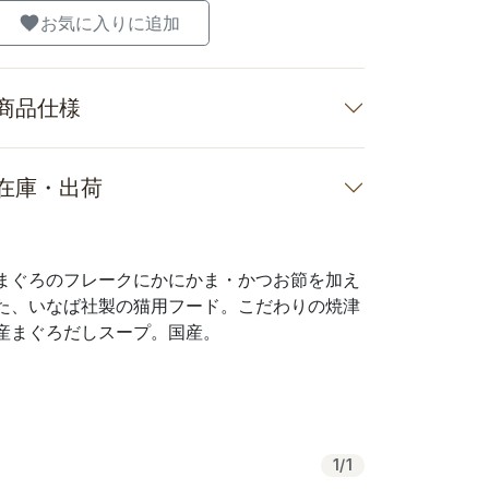
お気に入りに追加
商品仕様
在庫・出荷
まぐろのフレークにかにかま・かつお節を加え
た、いなば社製の猫用フード。こだわりの焼津
産まぐろだしスープ。国産。
1
/
1