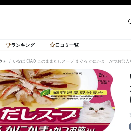
ランキング
口コミ一覧
ウチ
いなば CIAO このままだしスープ まぐろ かにかま・かつお節入
次へ