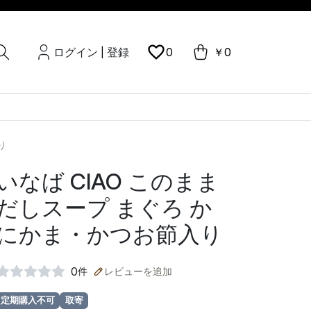
ログイン
登録
0
￥0
|
り
いなば CIAO このまま
だしスープ まぐろ か
にかま・かつお節入り
0
件
レビューを追加
定期購入不可
取寄