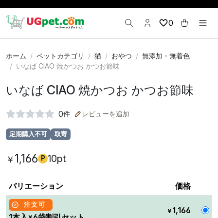
0
ホーム
ペットカテゴリ
猫
おやつ
無添加・無着色
いなば CIAO 焼かつお かつお節味
いなば CIAO 焼かつお かつお節味
0
件
レビューを追加
定期購入不可
取寄
1,166
10pt
￥
P
バリエーション
価格
注文可
1,166
￥
1本入×6袋割引セット