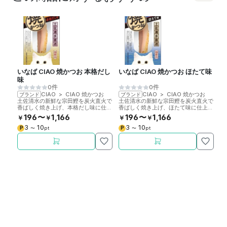
いなば CIAO 焼かつお 本格だし
いなば CIAO 焼かつお ほたて味
い
味
0件
0件
CIAO
>
CIAO 焼かつお
CIAO
>
CIAO 焼かつお
ブランド
ブランド
ブ
土佐清水の新鮮な宗田鰹を炭火直火で
土佐清水の新鮮な宗田鰹を炭火直火で
土
香ばしく焼き上げ、本格だし味に仕上
香ばしく焼き上げ、ほたて味に仕上げ
香
げた、いなば社製の猫用おやつです。
た、いなば社製の猫用おやつです。国
た
196〜
1,166
196〜
1,166
￥
￥
￥
￥
￥
国産。1本入。
産。1本入。
産
3
10
3
10
P
P
P
〜
pt
〜
pt