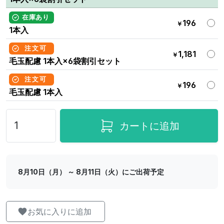
在庫あり
196
￥
1本入
注文可
1,181
￥
毛玉配慮 1本入×6袋割引セット
注文可
196
￥
毛玉配慮 1本入
カートに追加
8月10日（月） ～ 8月11日（火）にご出荷予定
お気に入りに追加