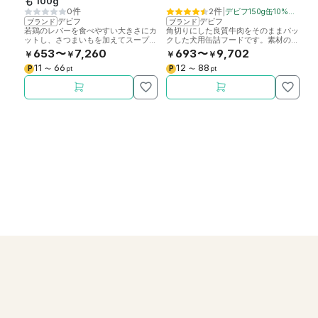
も 100g
1
0件
2件
|
デビフ150g缶10%OFF
デビフ
デビフ
ブランド
ブランド
ブ
若鶏のレバーを食べやすい大きさにカ
角切りにした良質牛肉をそのままパッ
ひ
ットし、さつまいもを加えてスープで
クした犬用缶詰フードです。素材の新
ス
じっくり煮込んだ犬用パウチフード。
鮮さを生かし特製スープで仕上げまし
食
653〜
7,260
693〜
9,702
￥
￥
￥
￥
￥
た。
ま
11
66
12
88
P
P
P
〜
pt
〜
pt