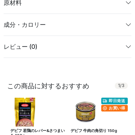
原材料
成分・カロリー
レビュー (0)
この商品に対するおすすめ
1
/
3
即日発送
お買い得
デビフ 若鶏のレバー&さつまい
デビフ 牛肉の角切り 150g
デ