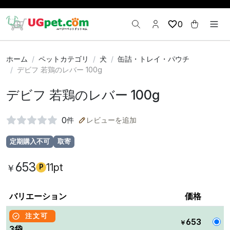
0
ホーム
ペットカテゴリ
犬
缶詰・トレイ・パウチ
デビフ 若鶏のレバー 100g
デビフ 若鶏のレバー 100g
0
件
レビューを追加
定期購入不可
取寄
653
11pt
￥
P
バリエーション
価格
注文可
653
￥
3袋