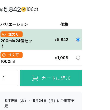
5,842
106pt
￥
P
バリエーション
価格
注文可
5,842
￥
200ml×24個セッ
ト
注文可
1,008
￥
1000ml
カートに追加
8月19日（水） ～ 8月24日（月）にご出荷予
定