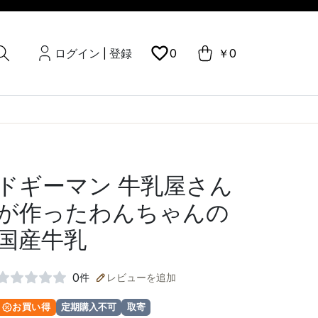
ログイン
登録
0
￥0
|
ドギーマン 牛乳屋さん
が作ったわんちゃんの
国産牛乳
0
件
レビューを追加
お買い得
定期購入不可
取寄