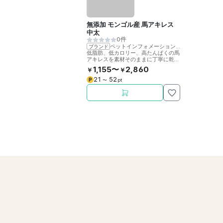
無添加 モンゴル産 馬アキレス
中太
0件
ペットインフォメーションラック
ブランド
低脂肪、低カロリー、高たんぱくの馬
アキレスを素材そのままに丁寧に乾燥
させました。噛むことで歯の健康をサ
1,155〜
2,860
￥
￥
ポート。
21
52
P
〜
pt