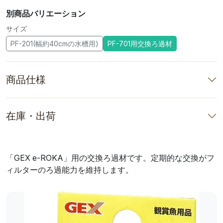
別商品バリエーション
サイズ
PF-201(幅約40cmの水槽用)
PF-701用交換ろ過材
商品仕様
在庫・出荷
「GEX e-ROKA」用の交換ろ過材です。定期的な交換がフ
ィルターのろ過能力を維持します。