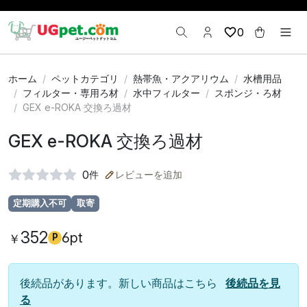
0
ホーム
ペットカテゴリ
熱帯魚・アクアリウム
水槽用品
フィルター・専用ろ材
水中フィルター
スポンジ・ろ材
GEX e-ROKA 交換ろ過材
GEX e-ROKA 交換ろ過材
0
件
レビューを追加
定期購入不可
取寄
352
6pt
￥
P
後続品があります。新しい商品はこちら
後続品を見
る