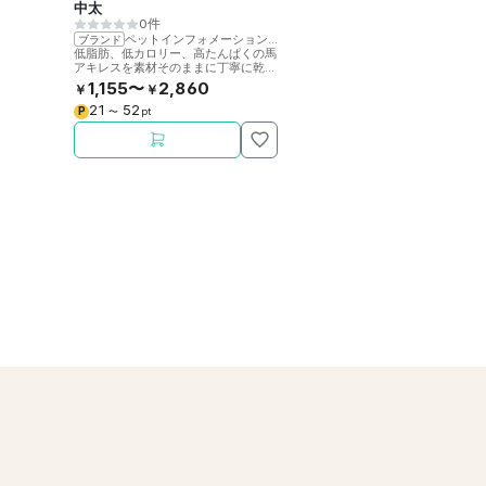
中太
0件
ペットインフォメーションラック
ブランド
低脂肪、低カロリー、高たんぱくの馬
アキレスを素材そのままに丁寧に乾燥
させました。噛むことで歯の健康をサ
1,155〜
2,860
￥
￥
ポート。
21
52
P
〜
pt