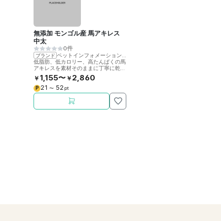
無添加 モンゴル産 馬アキレス
中太
0件
ペットインフォメーションラック
ブランド
低脂肪、低カロリー、高たんぱくの馬
アキレスを素材そのままに丁寧に乾燥
させました。噛むことで歯の健康をサ
1,155〜
2,860
￥
￥
ポート。
21
52
P
〜
pt