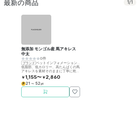
最新の商品
1
/
1
無添加 モンゴル産 馬アキレス
中太
0件
ペットインフォメーションラック
ブランド
低脂肪、低カロリー、高たんぱくの馬
アキレスを素材そのままに丁寧に乾燥
させました。噛むことで歯の健康をサ
1,155〜
2,860
￥
￥
ポート。
21
52
P
〜
pt