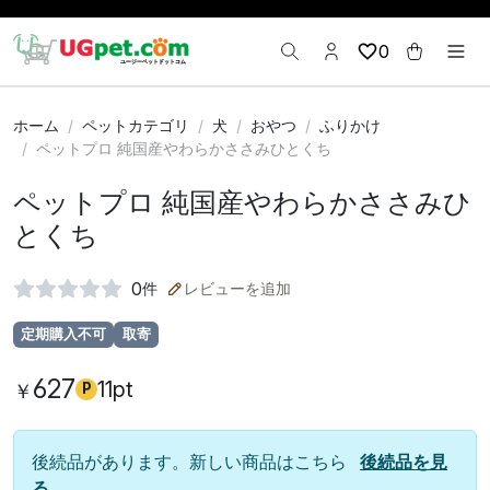
0
ホーム
ペットカテゴリ
犬
おやつ
ふりかけ
ペットプロ 純国産やわらかささみひとくち
ペットプロ 純国産やわらかささみひ
とくち
0
件
レビューを追加
定期購入不可
取寄
627
11pt
￥
P
後続品があります。新しい商品はこちら
後続品を見
る