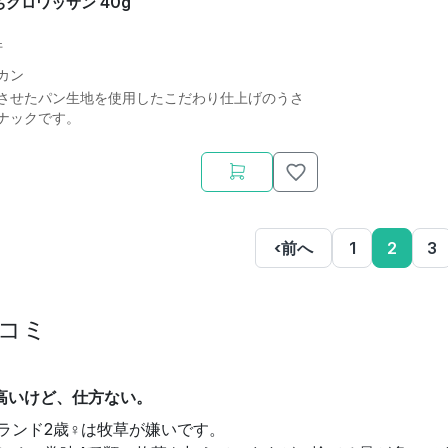
ちクロワッサン 40g
件
カン
させたパン生地を使用したこだわり仕上げのうさ
ナックです。
‹
前へ
1
2
3
コミ
高いけど、仕方ない。
ランド2歳♀は牧草が嫌いです。