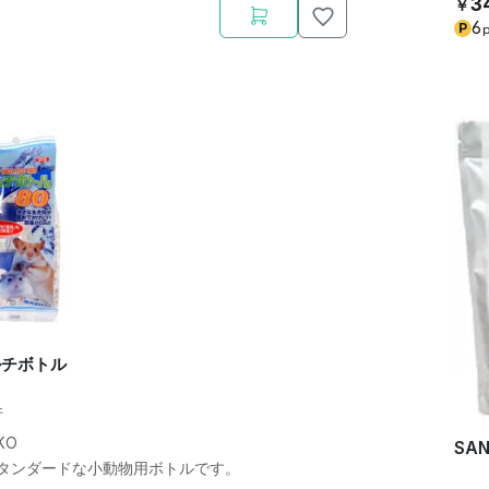
3
￥
6
P
p
ルチボトル
件
KO
SA
タンダードな小動物用ボトルです。