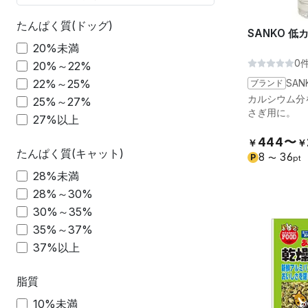
たんぱく質(ドッグ)
SANKO 
20%未満
0
20%～22%
22%～25%
ブランド
SAN
カルシウム分
25%～27%
さぎ用に。
27%以上
444〜
￥
￥
たんぱく質(キャット)
8
36
P
〜
pt
28%未満
28%～30%
30%～35%
35%～37%
37%以上
脂質
10%未満