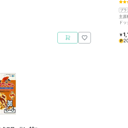
ブラ
主原
ドッ
1,
￥
2
P