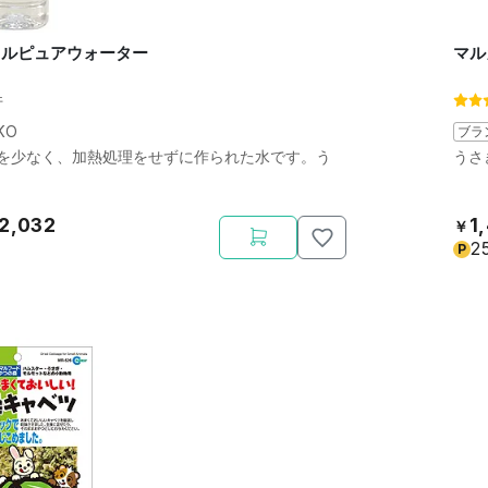
低カルピュアウォーター
マル
件
KO
ブラ
を少なく、加熱処理をせずに作られた水です。う
うさ
2,032
1
￥
2
P