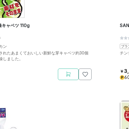
キャベツ 110g
SA
件
カン
ブラ
されたあまくておいしい新鮮な芽キャベツ約30個
チン
燥しました。
3
￥
6
P