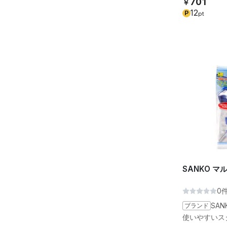
701
￥
12
P
pt
SANKO マ
0
ブランド
SAN
使いやすいス