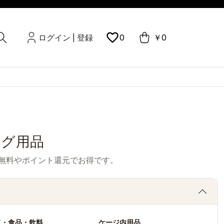
ログイン
登録
0
￥0
|
ッグ用品
無料やポイント還元でお得です。
ド・食品・飲料
ケージ内用品