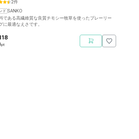
2件
ンド
SANKO
料である高繊維質な良質チモシー牧草を使ったプレーリー
グに最適なえさです。
118
0
pt