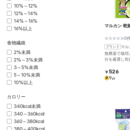
10%～12%
12%～14%
14%～16%
マルカン 乾燥
16%以上
0
食物繊維
ブランド
マル
2%未満
無農薬で栽培
分を厳選し乾
2%～3%未満
3～5%未満
526
￥
5～10%未満
9
P
pt
10%以上
カロリー
340kcal未満
340～360kcal
360～380kcal
380～400kcal