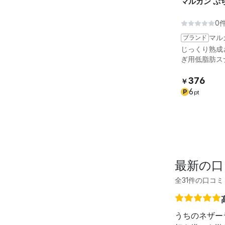
マルカン ぷ
0
ブランド
マル
じっくり熟成
ぎ用低脂肪ス
376
￥
6
P
pt
最新の口
全31件の口コミ
うちのネザー