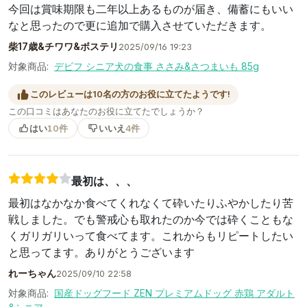
今回は賞味期限も二年以上あるものが届き、備蓄にもいい
なと思ったので更に追加で購入させていただきます。
柴17歳&チワワ&ボステリ
2025/09/16 19:23
対象商品:
デビフ シニア犬の食事 ささみ&さつまいも 85g
このレビューは10名の方のお役に立てたようです!
この口コミはあなたのお役に立てたでしょうか？
はい
10件
いいえ
4件
最初は、、、
最初はなかなか食べてくれなくて砕いたりふやかしたり苦
戦しました。でも警戒心も取れたのか今では砕くこともな
くガリガリいって食べてます。これからもリピートしたい
と思ってます。ありがとうございます
れーちゃん
2025/09/10 22:58
対象商品:
国産ドッグフード ZEN プレミアムドッグ 赤鶏 アダルト