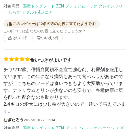
対象商品:
国産ドッグフード ZEN プレミアムドッグ グレインフリ
ー しらす アダルト&シニア
このレビューは12名の方のお役に立てたようです!
この口コミはあなたのお役に立てたでしょうか？
はい
12件
いいえ
6件
食いつきがよいです
チワワ12歳、僧帽弁閉鎖不全症で強心剤、利尿剤を服用し
ています。この年になり病気もあって食べムラがあるので
すが、こちらのフードは食いつきもよく大変助かっていま
す。ナトリウムとリンが少ないのも安心で、各種健康に気
を配った配合なのも助かります。
2.4キロの愛犬には少し粒が大きいので、砕いて与えていま
す。
むぎたろう
2025/08/27 19:04
対象商品:
国産ドッグフード ZEN プレミアムドッグ ベニソン アダ