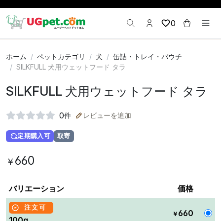
0
ホーム
ペットカテゴリ
犬
缶詰・トレイ・パウチ
SILKFULL 犬用ウェットフード タラ
SILKFULL 犬用ウェットフード タラ
0
件
レビューを追加
定期購入可
取寄
660
￥
バリエーション
価格
注文可
660
￥
100g