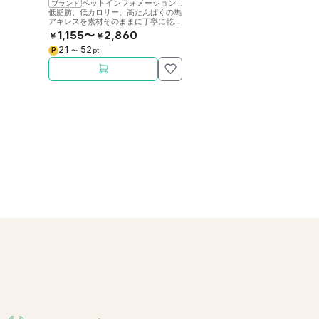
ペットインフォメーションラック
ブランド
低脂肪、低カロリー、高たんぱくの馬
アキレスを素材そのままに丁寧に乾燥
させました。噛むことで歯の健康をサ
1,155〜
2,860
￥
￥
ポート。
21
52
P
〜
pt