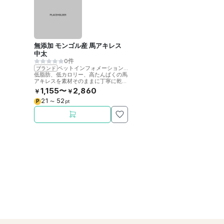
無添加 モンゴル産 馬アキレス
中太
0件
ペットインフォメーションラック
ブランド
低脂肪、低カロリー、高たんぱくの馬
アキレスを素材そのままに丁寧に乾燥
させました。噛むことで歯の健康をサ
1,155〜
2,860
￥
￥
ポート。
21
52
P
〜
pt