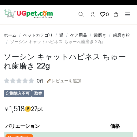
0
ホーム
ペットカテゴリ
猫
ケア用品
歯磨き
歯磨き粉
ソーシン キャットハピネス ちゅーれ歯磨き 22g
ソーシン キャットハピネス ちゅー
れ歯磨き 22g
0
件
レビューを追加
定期購入不可
取寄
1,518
27pt
￥
P
バリエーション
価格