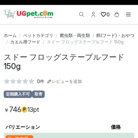
0
ホーム
ペットカテゴリ
爬虫類・両生類
餌(フード)・おやつ
カエル用フード
スドー フロッグステープルフード 150g
スドー フロッグステープルフード
150g
0
件
レビューを追加
定期購入不可
取寄
746
13pt
￥
P
バリエーション
価格