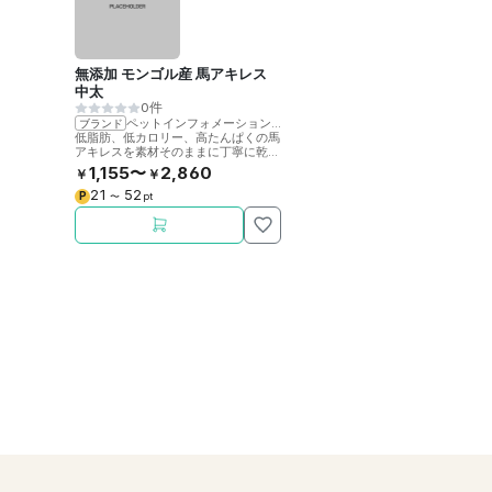
無添加 モンゴル産 馬アキレス
中太
0件
ペットインフォメーションラック
ブランド
低脂肪、低カロリー、高たんぱくの馬
アキレスを素材そのままに丁寧に乾燥
させました。噛むことで歯の健康をサ
1,155〜
2,860
￥
￥
ポート。
21
52
P
〜
pt