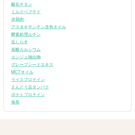
酸化チタン
ミルクペプチド
赤鶏肉
アスタキサンチン含有オイル
酵素処理ルチン
生しらす
炭酸カルシウム
エンジュ抽出物
グレープシードエキス
MCTオイル
ライスプロテイン
えんどう豆タンパク
ポテトプロテイン
海草