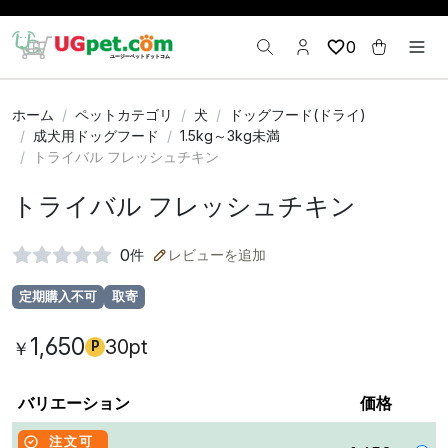
0
ホーム
ペットカテゴリ
犬
ドッグフード(ドライ)
成犬用ドッグフード
1.5kg～3kg未満
トライバル フレッシュチキン
トライバル フレッシュチキン
0
件
レビューを追加
定期購入不可
取寄
1,650
30pt
￥
P
バリエーション
価格
注文可