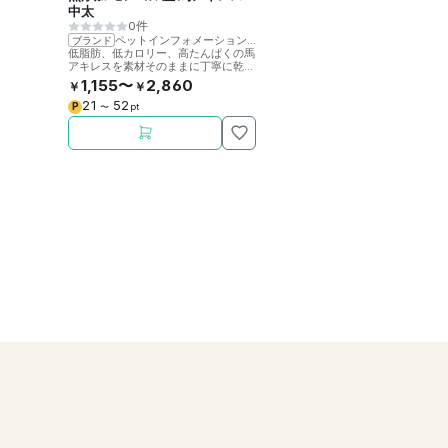
中太
0件
ペットインフォメーションラック
ブランド
低脂肪、低カロリー、高たんぱくの馬
アキレスを素材そのままに丁寧に乾燥
させました。噛むことで歯の健康をサ
1,155〜
2,860
￥
￥
ポート。
21
52
P
〜
pt