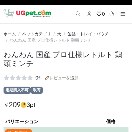
0
ホーム
ペットカテゴリ
犬
缶詰・トレイ・パウチ
わんわん 国産 プロ仕様レトルト 鶏頭ミンチ
わんわん 国産 プロ仕様レトルト 鶏
頭ミンチ
0
件
レビューを追加
定期購入不可
取寄
209
3pt
￥
P
バリエーション
価格