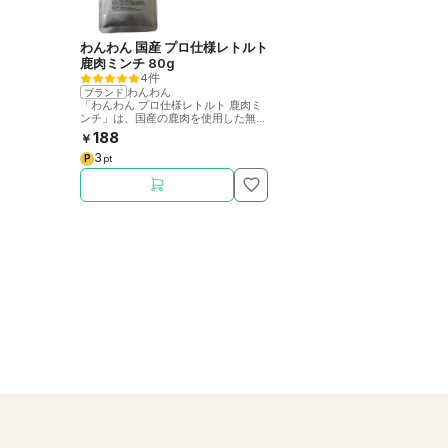
わんわん 国産 プロ仕様レトルト
鹿肉ミンチ 80g
4件
わんわん
ブランド
「わんわん プロ仕様レトルト 鹿肉ミ
ンチ」は、国産の鹿肉を使用した無添
加無着色・嗜好性抜群のレトルトパウ
188
￥
チです。
3
P
pt