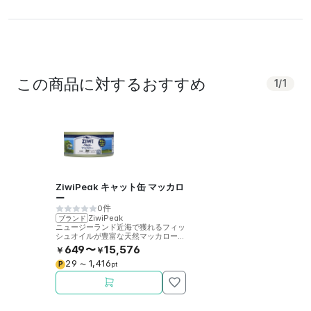
この商品に対するおすすめ
1
/
1
ZiwiPeak キャット缶 マッカロ
ー
0件
ZiwiPeak
ブランド
ニュージーランド近海で獲れるフィッ
シュオイルが豊富な天然マッカロー
(サバ)を贅沢に使用したZiwiPeak社
649〜
15,576
￥
￥
製猫用缶詰です。
29
1,416
P
〜
pt