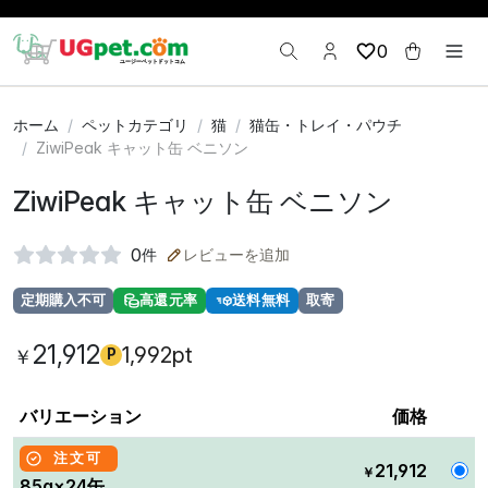
0
ホーム
ペットカテゴリ
猫
猫缶・トレイ・パウチ
ZiwiPeak キャット缶 ベニソン
ZiwiPeak キャット缶 ベニソン
0
件
レビューを追加
定期購入不可
高還元率
送料無料
取寄
21,912
1,992pt
￥
P
バリエーション
価格
注文可
21,912
￥
85g×24缶