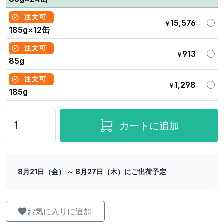
注文可
15,576
￥
185g×12缶
注文可
913
￥
85g
注文可
1,298
￥
185g
カートに追加
8月21日（金） ～ 8月27日（木）にご出荷予定
お気に入りに追加