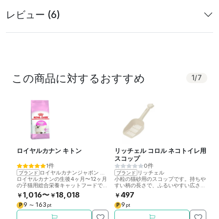
レビュー (6)
この商品に対するおすすめ
1
/
7
ロイヤルカナン キトン
リッチェル コロル ネコトイレ用
い
スコップ
味
1件
0件
ロイヤルカナンジャポン
>
ロイヤルカナン
リッチェル
ブランド
ブランド
ブ
ロイヤルカナンの生後4ヶ月〜12ヶ月
小粒の猫砂用のスコップです。持ちや
土
の子猫用総合栄養キャットフードで
すい柄の長さで、ふるいやすい広さと
香
す。
深さで作られています。
げ
1,016〜
18,018
497
￥
￥
￥
￥
国
9
163
9
P
P
P
〜
pt
pt