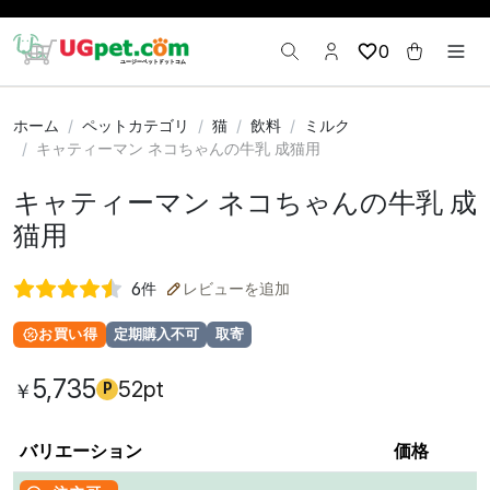
0
ホーム
ペットカテゴリ
猫
飲料
ミルク
キャティーマン ネコちゃんの牛乳 成猫用
キャティーマン ネコちゃんの牛乳 成
猫用
6
件
レビューを追加
お買い得
定期購入不可
取寄
5,735
52pt
￥
P
バリエーション
価格