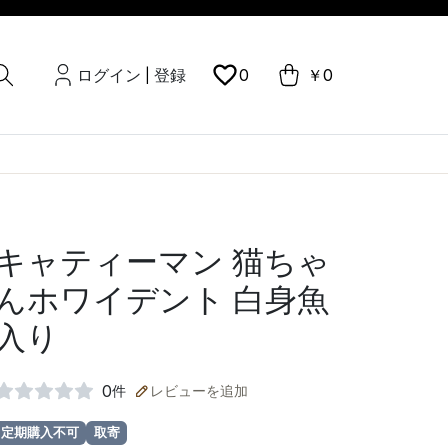
ログイン
登録
0
￥0
|
キャティーマン 猫ちゃ
んホワイデント 白身魚
入り
0
件
レビューを追加
定期購入不可
取寄