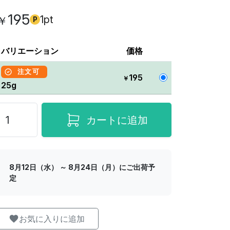
195
1pt
￥
P
バリエーション
価格
注文可
195
￥
25g
カートに追加
8月12日（水） ～ 8月24日（月）にご出荷予
定
お気に入りに追加