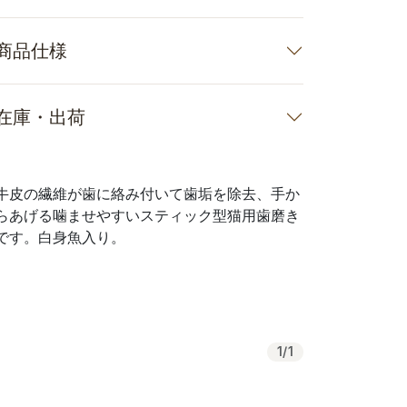
商品仕様
在庫・出荷
牛皮の繊維が歯に絡み付いて歯垢を除去、手か
らあげる噛ませやすいスティック型猫用歯磨き
です。白身魚入り。
1
/
1