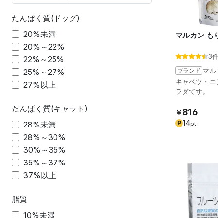
たんぱく質(ドッグ)
20%未満
マルカン もり
20%～22%
3
22%～25%
ブランド
マル
25%～27%
キャベツ・ニ
27%以上
ラダです。
たんぱく質(キャット)
816
￥
14
P
28%未満
pt
28%～30%
30%～35%
35%～37%
37%以上
脂質
10%未満