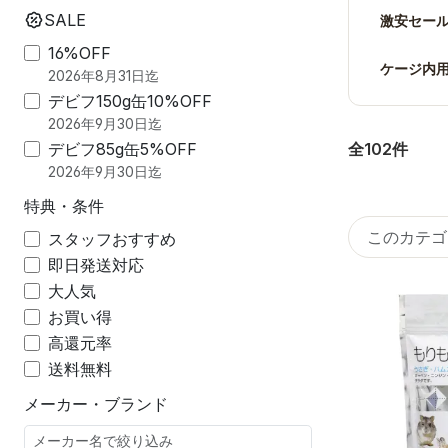
SALE
激安セー
16%OFF
ケージ内
2026年8月31日迄
デビフ150g缶10%OFF
2026年9月30日迄
全102件
デビフ85g缶5%OFF
2026年9月30日迄
特典・条件
スタッフおすすめ
即日発送対応
大人気
お買い得
高還元率
送料無料
メーカー・ブランド