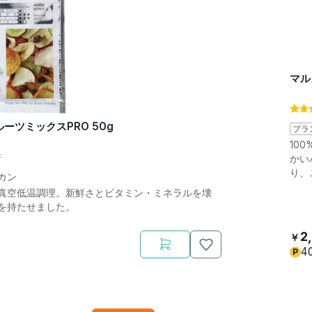
マル
ーツミックスPRO 50g
ブラ
10
件
かい
り、
カン
真空低温調理。新鮮さとビタミン・ミネラルを壊
を持たせました。
2
￥
4
P