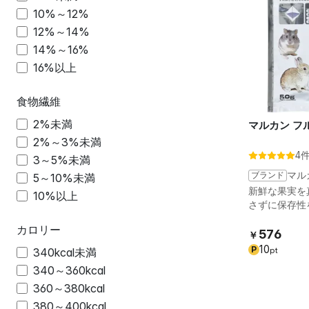
10%～12%
12%～14%
14%～16%
16%以上
食物繊維
2%未満
マルカン フル
2%～3%未満
4
3～5%未満
ブランド
マル
5～10%未満
新鮮な果実を
10%以上
さずに保存性
カロリー
576
￥
10
P
340kcal未満
pt
340～360kcal
360～380kcal
380～400kcal