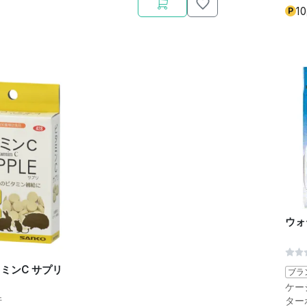
10
P
ウォ
タミンC サプリ
ブラ
ケー
件
ター