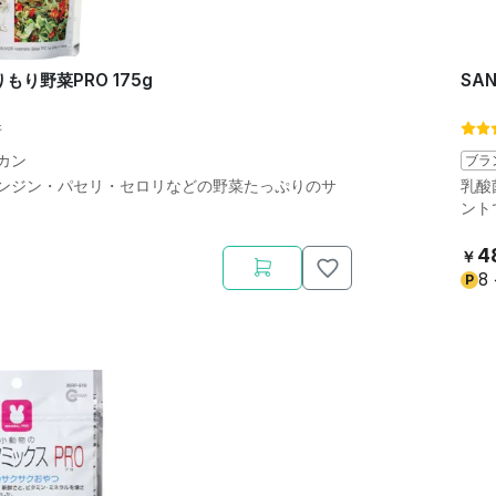
もり野菜PRO 175g
SA
件
カン
ブラ
ンジン・パセリ・セロリなどの野菜たっぷりのサ
乳酸
ント
4
￥
8
P