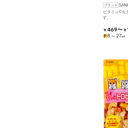
ブランド
SAN
ビタミンCを
す。
469〜
￥
￥
8
27
P
〜
pt