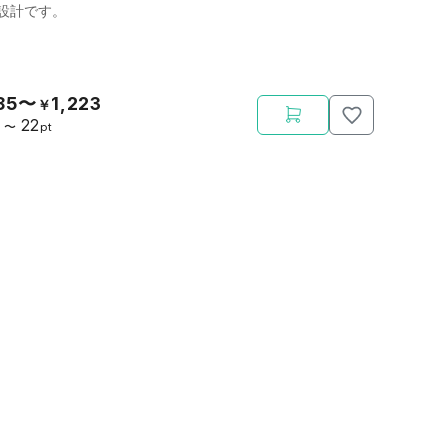
設計です。
85〜
1,223
￥
22
〜
pt