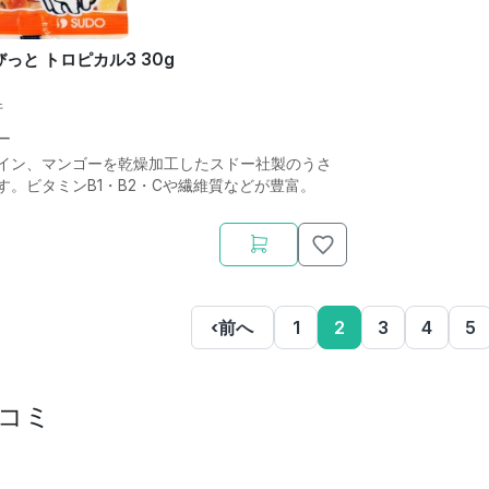
っと トロピカル3 30g
件
ー
イン、マンゴーを乾燥加工したスドー社製のうさ
す。ビタミンB1・B2・Cや繊維質などが豊富。
‹
前へ
1
2
3
4
5
コミ
ミ