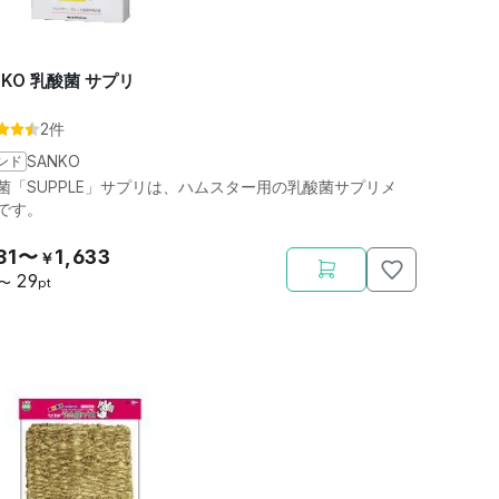
NKO 乳酸菌 サプリ
2件
ンド
SANKO
菌「SUPPLE」サプリは、ハムスター用の乳酸菌サプリメ
です。
81〜
1,633
￥
29
〜
pt