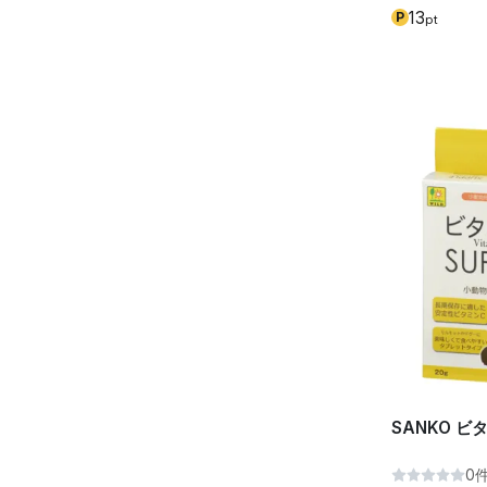
13
P
pt
SANKO ビ
0