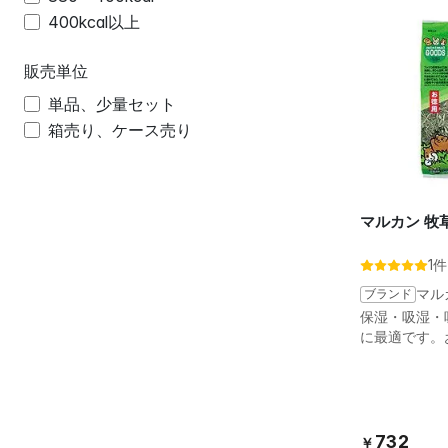
400kcal以上
販売単位
単品、少量セット
箱売り、ケース売り
1件
ブランド
マル
保湿・吸湿・
に最適です。お
732
￥