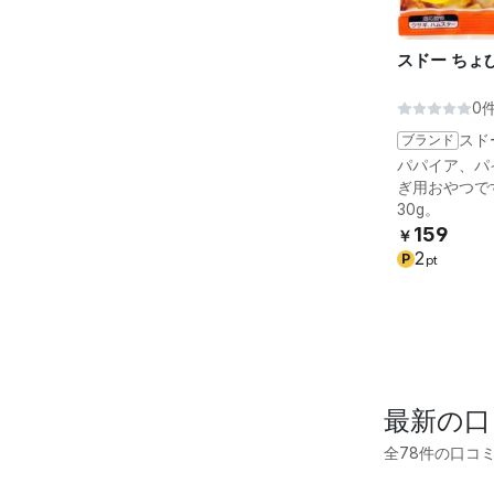
スドー ちょび
0
ブランド
スド
パパイア、パ
ぎ用おやつで
30g。
159
￥
2
P
pt
最新の口
全78件の口コ