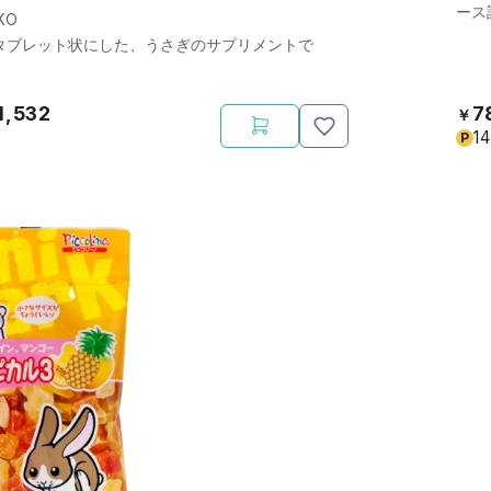
ース
KO
タブレット状にした、うさぎのサプリメントで
1,532
7
￥
14
P