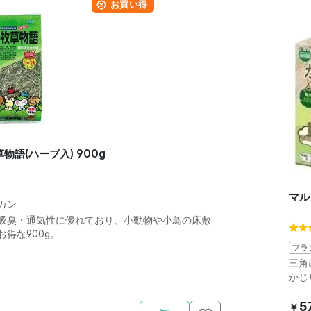
お買い得
マルカン 牧草物語(ハーブ入) 900g
マル
カン
吸臭・通気性に優れており、小動物や小鳥の床敷
得な900g。
ブラ
三角
かじ
5
￥