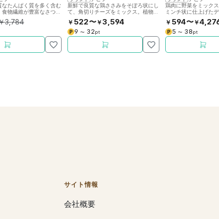
質なたんぱく質を多く含む
新鮮で良質な鶏ささみをそぼろ状にし
鶏肉に野菜をミック
、食物繊維が豊富なさつま
て、角切りチーズをミックス。植物性
ミンチ状に仕上げた
きのままミックス。
ゼリーでほどよく固めた犬用缶詰フー
用缶詰です。
522〜
3,594
594〜
4,27
￥
3,784
￥
￥
￥
￥
ドです。
9
32
5
38
P
P
〜
pt
〜
pt
サイト情報
会社概要