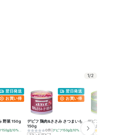
1
/
2
翌日発送
翌日発送
翌日
お買い得
お買い得
お買
 野菜 150g
デビフ 鶏肉&ささみ さつまいも
デビフ シニア犬の食事 さ
150g
すりおろし野菜 85g
0件
|
9件
|
デビフ150g缶10%OFF
デビフ150g缶10%OFF
デビフ85g缶5
デビフ
デビフ
ブランド
ブランド