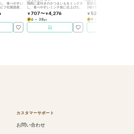
スし、食べやすい
鶏肉に皮付きのさつまいもをミックス
脂肪分の少ない鶏ささみのミン
デビフ社製国産犬
し、食べやすいミンチ状に仕上げたデ
3種の野菜を加えたデビフ社製
ビフ社製国産犬用缶詰です。
缶詰フードです。
6
707〜
4,276
522〜
3,594
￥
￥
￥
￥
6
38
9
32
P
P
〜
pt
〜
pt
カスタマーサポート
お問い合わせ