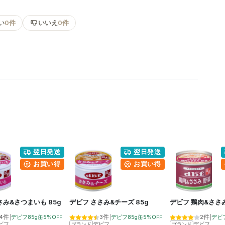
い
0件
いいえ
0件
翌日発送
翌日発送
お買い得
お買い得
さみ&さつまいも 85g
デビフ ささみ&チーズ 85g
デビフ 鶏肉&ささみ
4件
|
3件
|
2件
|
デビフ85g缶5%OFF
デビフ85g缶5%OFF
ビフ
デビフ
デビフ
ブランド
ブランド