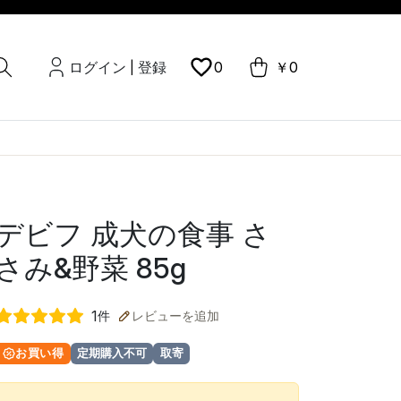
ログイン
登録
0
￥0
|
デビフ 成犬の食事 さ
さみ&野菜 85g
1
件
レビューを追加
お買い得
定期購入不可
取寄