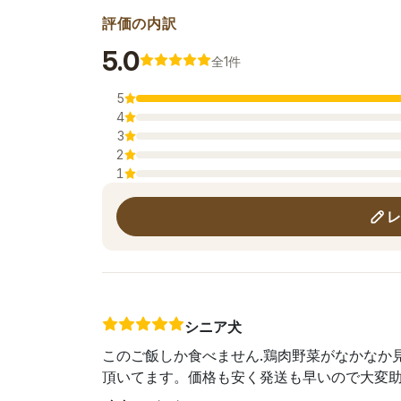
評価の内訳
平均評価
5.0
全1件
5
4
3
2
1
レ
シニア犬
このご飯しか食べません.鶏肉野菜がなかなか
頂いてます。価格も安く発送も早いので大変