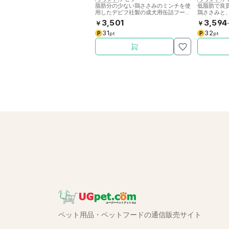
脂肪分の少ない鶏ささみのミンチを使
低脂肪で良
用したデビフ社製の成犬用缶詰フード
鶏ささみと
です。
いもを皮付
3,501
3,594
￥
￥
31
32
P
P
pt
pt
ペット用品・ペットフードの通信販売サイト