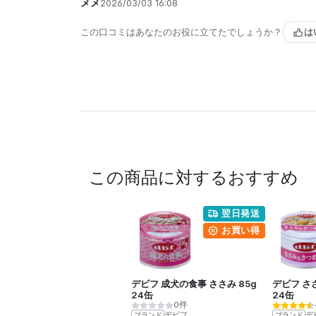
メメ
2026/03/03 16:08
この口コミはあなたのお役に立てたでしょうか？
は
この商品に対するおすすめ
翌日発送
お買い得
デビフ 成犬の食事 ささみ 85g
デビフ さ
24缶
24缶
0件
デビフ
デ
ブランド
ブランド