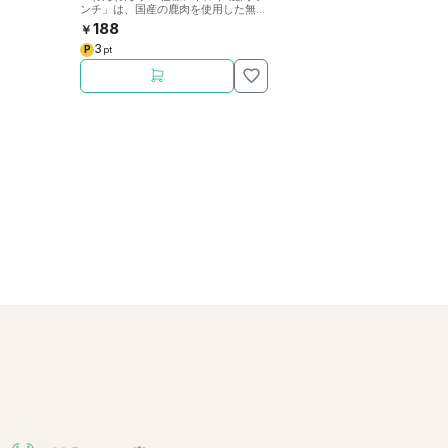
ンチ」は、国産の鹿肉を使用した無添
加無着色・嗜好性抜群のレトルトパウ
188
￥
チです。
3
P
pt