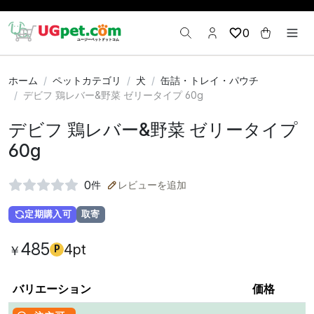
0
ホーム
ペットカテゴリ
犬
缶詰・トレイ・パウチ
デビフ 鶏レバー&野菜 ゼリータイプ 60g
デビフ 鶏レバー&野菜 ゼリータイプ
60g
0
件
レビューを追加
定期購入可
取寄
485
4pt
￥
P
バリエーション
価格