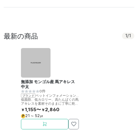
最新の商品
1
/
1
無添加 モンゴル産 馬アキレス
中太
0件
ペットインフォメーションラック
ブランド
低脂肪、低カロリー、高たんぱくの馬
アキレスを素材そのままに丁寧に乾燥
させました。噛むことで歯の健康をサ
1,155〜
2,860
￥
￥
ポート。
21
52
P
〜
pt