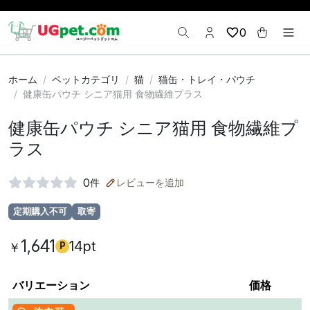
0
ホーム
ペットカテゴリ
猫
猫缶・トレイ・パウチ
健康缶パウチ シニア猫用 食物繊維プラス
健康缶パウチ シニア猫用 食物繊維プ
ラス
0
件
レビューを追加
定期購入不可
取寄
1,641
14pt
￥
P
バリエーション
価格