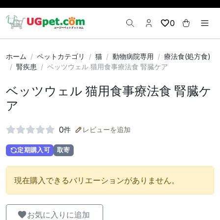
0
ホーム
ペットカテゴリ
猫
動物病院専用
療法食(処方食)
腎疾患
ベッツウェル 猫用食事療法食 腎臓ケア
ベッツウェル 猫用食事療法食 腎臓ケ
ア
0
件
レビューを追加
定期購入可
取寄
現在購入できるバリエーションがありません。
お気に入りに追加