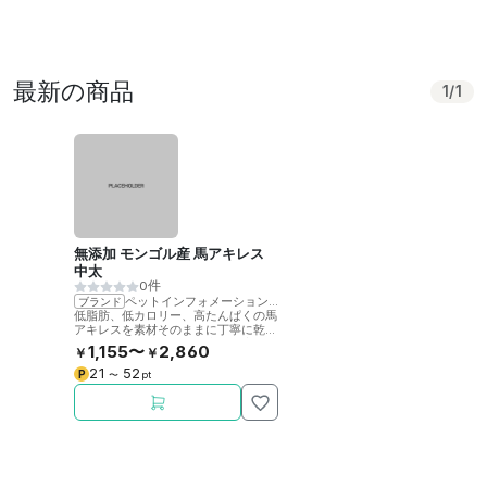
最新の商品
1
/
1
無添加 モンゴル産 馬アキレス
中太
0件
ペットインフォメーションラック
ブランド
低脂肪、低カロリー、高たんぱくの馬
アキレスを素材そのままに丁寧に乾燥
させました。噛むことで歯の健康をサ
1,155〜
2,860
￥
￥
ポート。
21
52
P
〜
pt