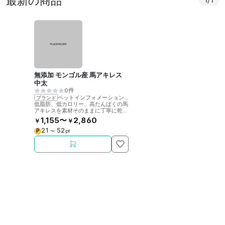
最新の商品
1
/
1
無添加 モンゴル産 馬アキレス
中太
0件
ペットインフォメーションラック
ブランド
低脂肪、低カロリー、高たんぱくの馬
アキレスを素材そのままに丁寧に乾燥
させました。噛むことで歯の健康をサ
1,155〜
2,860
￥
￥
ポート。
21
52
P
〜
pt