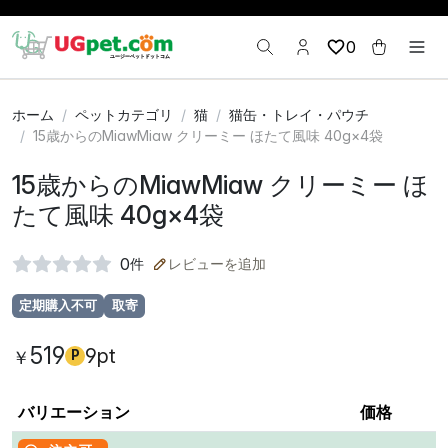
0
ホーム
ペットカテゴリ
猫
猫缶・トレイ・パウチ
15歳からのMiawMiaw クリーミー ほたて風味 40g×4袋
15歳からのMiawMiaw クリーミー ほ
たて風味 40g×4袋
0
件
レビューを追加
定期購入不可
取寄
519
9pt
￥
P
バリエーション
価格