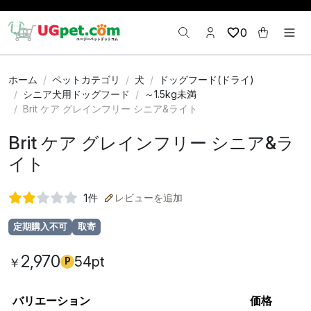
0
ホーム
ペットカテゴリ
犬
ドッグフード(ドライ)
シニア犬用ドッグフード
～1.5kg未満
Brit ケア グレインフリー シニア&ライト
Brit ケア グレインフリー シニア&ラ
イト
1
件
レビューを追加
定期購入不可
取寄
2,970
54pt
￥
P
バリエーション
価格