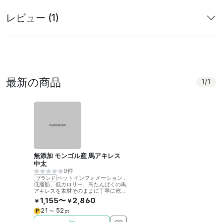
レビュー (1)
最新の商品
1
/
1
無添加 モンゴル産 馬アキレス
中太
0件
ペットインフォメーションラック
ブランド
低脂肪、低カロリー、高たんぱくの馬
アキレスを素材そのままに丁寧に乾燥
させました。噛むことで歯の健康をサ
1,155〜
2,860
￥
￥
ポート。
21
52
P
〜
pt