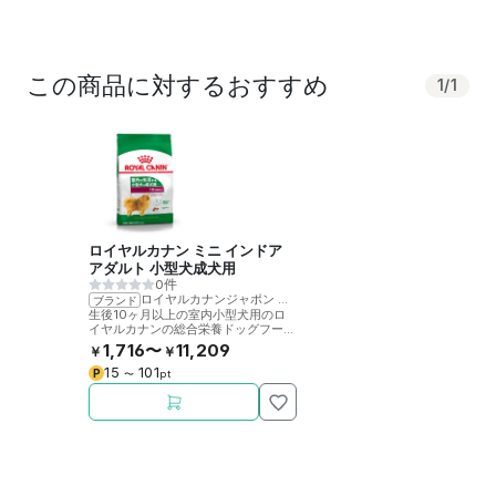
この商品に対するおすすめ
1
/
1
ロイヤルカナン ミニ インドア
アダルト 小型犬成犬用
0件
ロイヤルカナンジャポン
>
ロイヤルカナン
ブランド
生後10ヶ月以上の室内小型犬用のロ
イヤルカナンの総合栄養ドッグフード
です。
1,716〜
11,209
￥
￥
15
101
P
〜
pt