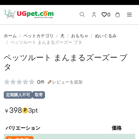
0
ホーム
ペットカテゴリ
犬
おもちゃ
ぬいぐるみ
ペッツルート まんまるズーズー ブタ
ペッツルート まんまるズーズー ブ
タ
0
件
レビューを追加
定期購入不可
取寄
398
3pt
￥
P
バリエーション
価格