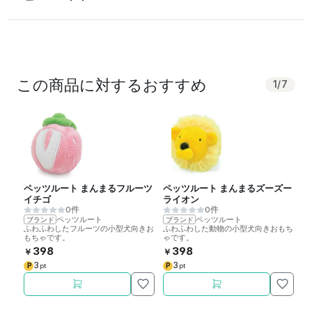
この商品に対するおすすめ
1
/
7
ペッツルート まんまるフルーツ
ペッツルート まんまるズーズー
ペ
イチゴ
ライオン
ヒ
0件
0件
ペッツルート
ペッツルート
ブランド
ブランド
ブ
ふわふわしたフルーツの小型犬向きお
ふわふわした動物の小型犬向きおもち
ふ
もちゃです。
ゃです。
ゃ
398
398
￥
￥
￥
3
3
P
P
P
pt
pt