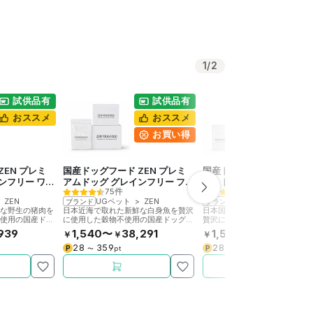
1
/
2
試供品有
試供品有
試供
おススメ
おススメ
大
お買い得
おス
ZEN プレミ
国産ドッグフード ZEN プレミ
国産ドッグフード ZEN プ
ンフリー ワイ
アムドッグ グレインフリー フィ
アムドッグ グレインフリー
75件
93件
ッシュ
ソン
>
ZEN
UGペット
>
ZEN
UGペット
>
ZEN
ブランド
ブランド
鮮な野生の猪肉を
日本近海で取れた新鮮な白身魚を贅沢
日本国内で捕れた新鮮な野生の
不使用の国産ドッ
に使用した穀物不使用の国産ドッグフ
贅沢に使用した穀物不使用の国
栄養食。
ードです。総合栄養食。
グフードです。総合栄養食。
939
1,540〜
38,291
1,584〜
39,446
￥
￥
￥
￥
28
359
28
370
P
P
〜
pt
〜
pt