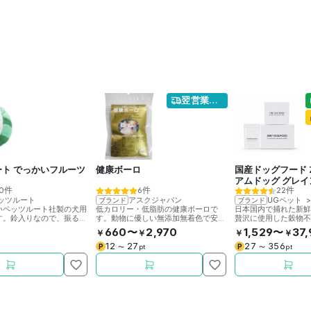
翌営業日発送
ート でっかいフルーツ
健康ボーロ
国産ドッグフード 
アムドッグ グレイ
0件
6件
22件
ルド ボア
ッツルート
アスクジャパン
UGペット
ブランド
ブランド
いペッツルート社製の犬用
低カロリー・低脂肪の健康ボーロで
日本国内で捕れた新
す。鈴入りなので、振ると
す。動物に優しい無添加無着色で安
贅沢に使用した穀物
ンちゃんも夢中になって遊
心。
グフードです。総合
660〜
2,970
1,529〜
37,
￥
￥
￥
￥
12
27
27
356
P
P
〜
pt
〜
pt