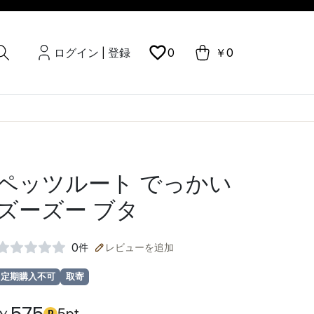
ログイン
登録
0
￥0
|
ペッツルート でっかい
ズーズー ブタ
0
件
レビューを追加
定期購入不可
取寄
P