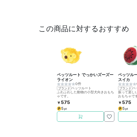
この商品に対するおすすめ
ペッツルート でっかいズーズー
ペッツル
ライオン
スイカ
0件
ペッツルート
ペ
ブランド
ブランド
ふわふわした動物の小型犬向きおもち
振って楽し
ゃです。
おもちゃで
音が出てワ
575
575
￥
￥
べます。
5
5
P
P
pt
pt