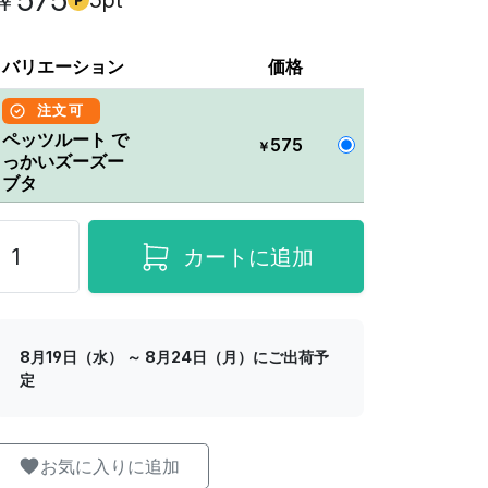
575
5pt
￥
バリエーション
価格
注文可
ペッツルート で
575
￥
っかいズーズー
ブタ
カートに追加
8月19日（水） ～ 8月24日（月）にご出荷予
定
お気に入りに追加