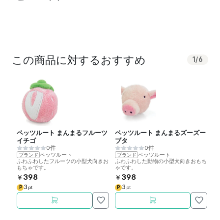
この商品に対するおすすめ
1
/
6
ペッツルート まんまるフルーツ
ペッツルート まんまるズーズー
ペ
イチゴ
ブタ
ヒ
0件
0件
ペッツルート
ペッツルート
ブランド
ブランド
ブ
ふわふわしたフルーツの小型犬向きお
ふわふわした動物の小型犬向きおもち
ふ
もちゃです。
ゃです。
ゃ
398
398
￥
￥
￥
3
3
P
P
P
pt
pt