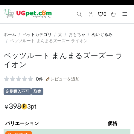
0
ホーム
ペットカテゴリ
犬
おもちゃ
ぬいぐるみ
ペッツルート まんまるズーズー ライオン
ペッツルート まんまるズーズー ラ
イオン
0
件
レビューを追加
定期購入不可
取寄
398
3pt
￥
P
バリエーション
価格