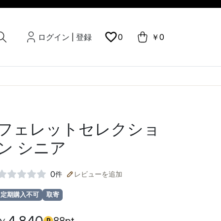
ログイン
登録
0
￥0
|
フェレットセレクショ
ン シニア
0
件
レビューを追加
定期購入不可
取寄
P