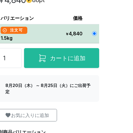
4,840
88pt
￥
バリエーション
価格
注文可
4,840
￥
1.5kg
カートに追加
8月20日（木） ～ 8月25日（火）にご出荷予
定
お気に入りに追加
別商品バリエーション