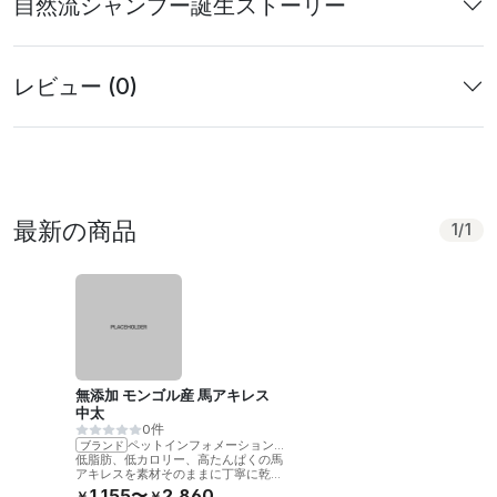
自然流シャンプー誕生ストーリー
レビュー (0)
最新の商品
1
/
1
無添加 モンゴル産 馬アキレス
中太
0件
ペットインフォメーションラック
ブランド
低脂肪、低カロリー、高たんぱくの馬
アキレスを素材そのままに丁寧に乾燥
させました。噛むことで歯の健康をサ
1,155〜
2,860
￥
￥