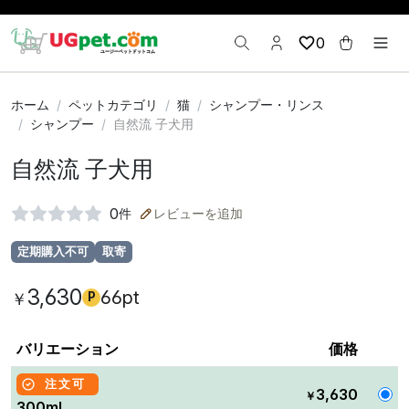
0
ホーム
ペットカテゴリ
猫
シャンプー・リンス
シャンプー
自然流 子犬用
自然流 子犬用
0
件
レビューを追加
定期購入不可
取寄
3,630
66pt
￥
P
バリエーション
価格
注文可
3,630
￥
300ml