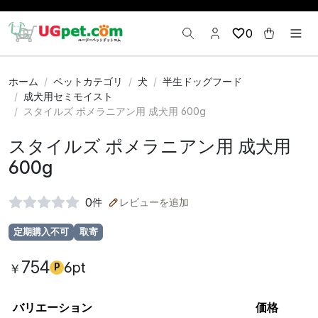
0
ホーム
ペットカテゴリ
犬
半生ドッグフード
成犬用セミモイスト
スタイルズ ポメラニアン用 成犬用 600g
スタイルズ ポメラニアン用 成犬用
600g
0
件
レビューを追加
定期購入不可
取寄
754
6pt
￥
P
バリエーション
価格