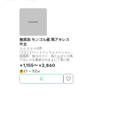
無添加 モンゴル産 馬アキレス
中太
0件
ペットインフォメーションラック
ブランド
低脂肪、低カロリー、高たんぱくの馬
アキレスを素材そのままに丁寧に乾燥
させました。噛むことで歯の健康をサ
1,155〜
2,860
￥
￥
ポート。
21
52
P
〜
pt