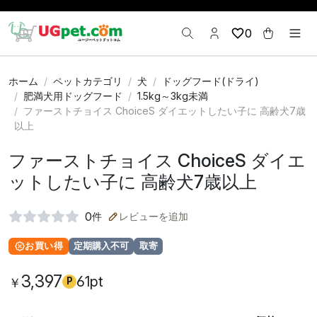
0
ホーム
ペットカテゴリ
犬
ドッグフード(ドライ)
肥満犬用ドッグフード
1.5kg～3kg未満
ファーストチョイス ChoiceS ダイエットしたい子に 高齢犬7歳
以上
ファーストチョイス ChoiceS ダイエ
ットしたい子に 高齢犬7歳以上
0
件
レビューを追加
お買い得
定期購入不可
取寄
3,397
61pt
￥
P