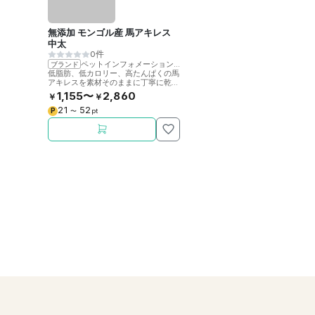
無添加 モンゴル産 馬アキレス
中太
0件
ペットインフォメーションラック
ブランド
低脂肪、低カロリー、高たんぱくの馬
アキレスを素材そのままに丁寧に乾燥
させました。噛むことで歯の健康をサ
1,155〜
2,860
￥
￥
ポート。
21
52
P
〜
pt