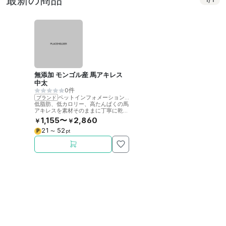
無添加 モンゴル産 馬アキレス
中太
0件
ペットインフォメーションラック
ブランド
低脂肪、低カロリー、高たんぱくの馬
アキレスを素材そのままに丁寧に乾燥
させました。噛むことで歯の健康をサ
1,155〜
2,860
￥
￥
ポート。
21
52
P
〜
pt