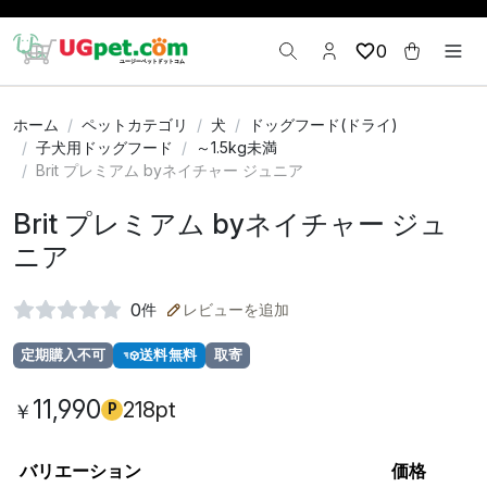
0
ホーム
ペットカテゴリ
犬
ドッグフード(ドライ)
子犬用ドッグフード
～1.5kg未満
Brit プレミアム byネイチャー ジュニア
Brit プレミアム byネイチャー ジュ
ニア
0
件
レビューを追加
定期購入不可
送料無料
取寄
11,990
218pt
￥
P
バリエーション
価格