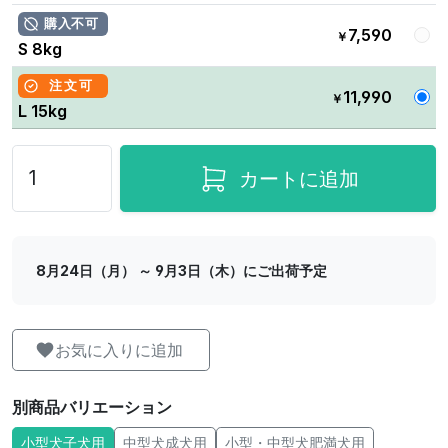
購入不可
7,590
￥
S 8kg
注文可
11,990
￥
L 15kg
カートに追加
8月24日（月） ～ 9月3日（木）にご出荷予定
お気に入りに追加
別商品バリエーション
小型犬子犬用
中型犬成犬用
小型・中型犬肥満犬用