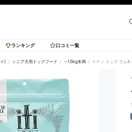
ランキング
口コミ一覧
イ)
シニア犬用ドッグフード
～1.5kg未満
イティ ドッグ ラム&