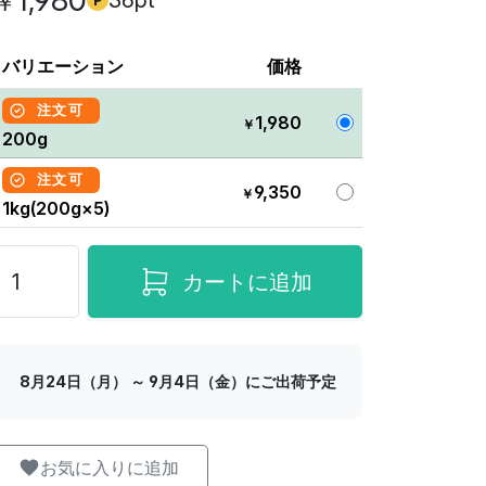
1,980
36pt
￥
バリエーション
価格
注文可
1,980
￥
200g
注文可
9,350
￥
1kg(200g×5)
カートに追加
8月24日（月） ～ 9月4日（金）にご出荷予定
お気に入りに追加