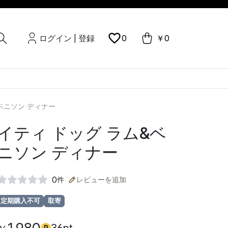
ログイン
登録
0
￥0
|
ベニソン ディナー
イティ ドッグ ラム&ベ
ニソン ディナー
0
件
レビューを追加
定期購入不可
取寄
P