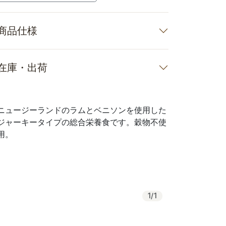
商品仕様
在庫・出荷
ニュージーランドのラムとベニソンを使用した
ジャーキータイプの総合栄養食です。穀物不使
用。
1
/
1