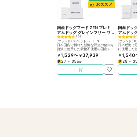
おススメ
国産ドッグフード ZEN プレミ
国産ドッグ
アムドッグ グレインフリー ワイ
アムドッグ
22件
ルド ボア
ッシュ
UGペット
>
ZEN
U
ブランド
ブランド
日本国内で捕れた新鮮な野生の猪肉を
日本近海で
贅沢に使用した穀物不使用の国産ドッ
に使用した
グフードです。総合栄養食。
ードです。
1,529〜
37,939
1,540
￥
￥
￥
27
356
28
3
P
P
〜
pt
〜