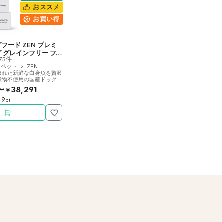
おススメ
お買い得
フード ZEN プレミ
 グレインフリー フィ
75件
Gペット
>
ZEN
取れた新鮮な白身魚を贅沢
穀物不使用の国産ドッグフ
総合栄養食。
〜
38,291
￥
59
pt