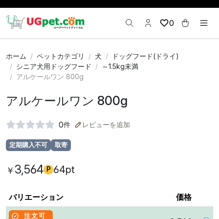
0
ホーム
ペットカテゴリ
犬
ドッグフード(ドライ)
シニア犬用ドッグフード
～1.5kg未満
アルケールワン 800g
アルケールワン 800g
0
件
レビューを追加
定期購入不可
取寄
3,564
64pt
￥
P
バリエーション
価格
注文可