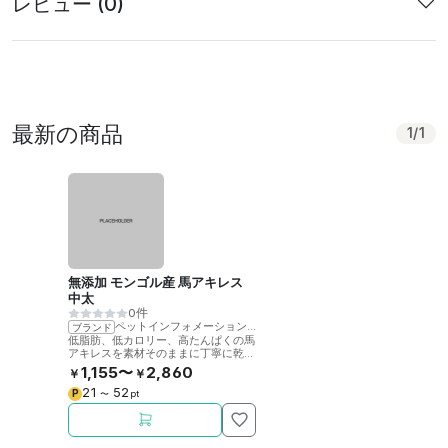
レビュー (0)
最新の商品
1
/
1
無添加 モンゴル産 馬アキレス
中太
0件
ペットインフォメーションラック
ブランド
低脂肪、低カロリー、高たんぱくの馬
アキレスを素材そのままに丁寧に乾燥
させました。噛むことで歯の健康をサ
1,155〜
2,860
￥
￥
ポート。
21
52
P
〜
pt