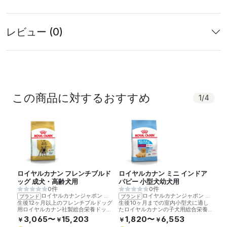
レビュー (0)
この商品に対するおすすめ
1
/
4
ロイヤルカナン フレンチブルド
ロイヤルカナン ミニ インドア
ロ
ッグ 成犬・高齢犬用
パピー 小型犬幼犬用
ー
0件
0件
ロイヤルカナンジャポン
>
ロイヤルカナン
ロイヤルカナンジャポン
>
ロイ
ブランド
ブランド
ブ
生後12ヶ月以上のフレンチブルドッグ
生後10ヶ月までの室内小型犬に適し
中
用ロイヤルカナン社製総合栄養ドッグ
たロイヤルカナンの子犬用総合栄養ド
ル
フードです。
ッグフードです。
す
3,065〜
15,203
1,820〜
6,553
￥
￥
￥
￥
￥