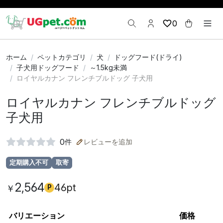
0
ホーム
ペットカテゴリ
犬
ドッグフード(ドライ)
子犬用ドッグフード
～1.5kg未満
ロイヤルカナン フレンチブルドッグ 子犬用
ロイヤルカナン フレンチブルドッグ
子犬用
0
件
レビューを追加
定期購入不可
取寄
2,564
46pt
￥
P
バリエーション
価格