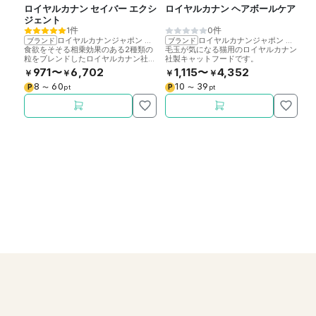
ロイヤルカナン セイバー エクシ
ロイヤルカナン ヘアボールケア
ロ
ジェント
シ
1件
0件
ロイヤルカナンジャポン
>
ロイヤルカナン
ロイヤルカナンジャポン
>
ロイ
ブランド
ブランド
ブ
食欲をそそる相乗効果のある2種類の
毛玉が気になる猫用のロイヤルカナン
食
粒をブレンドしたロイヤルカナン社製
社製キャットフードです。
も
キャットフードです。(旧名:ロイヤル
社
971〜
6,702
1,115〜
4,352
￥
￥
￥
￥
￥
カナン エクシジェント35/30)
ヤ
8
60
10
39
P
P
P
〜
pt
〜
pt