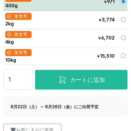
971
￥
400g
注文可
3,774
￥
2kg
注文可
6,702
￥
4kg
注文可
15,510
￥
10kg
カートに追加
8月22日（土） ～ 8月28日（金）にご出荷予定
お気に入りに追加