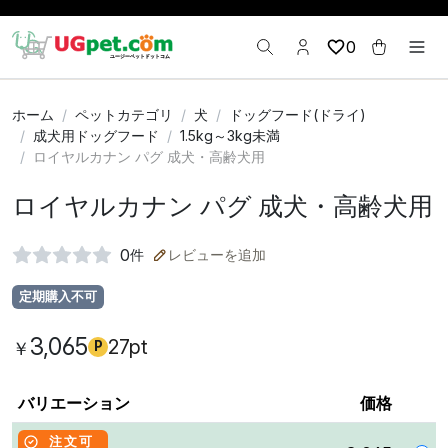
0
ホーム
ペットカテゴリ
犬
ドッグフード(ドライ)
成犬用ドッグフード
1.5kg～3kg未満
ロイヤルカナン パグ 成犬・高齢犬用
ロイヤルカナン パグ 成犬・高齢犬用
0
件
レビューを追加
定期購入不可
3,065
27pt
￥
P
バリエーション
価格
注文可