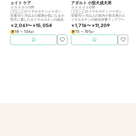
ェイト ケア
アダルト 小型犬成犬用
パ
0件
0件
ロイヤルカナンジャポン
>
ロイヤルカナン
ロイヤルカナンジャポン
>
ロイ
ブランド
ブランド
ブ
生後10ヶ月以上の肥満が気になる小
生後10ヶ月以上の室内小型犬用のロ
生
型犬に適したロイヤルカナンの総合栄
イヤルカナンの総合栄養ドッグフード
た
養ドッグフードです。
です。
ッ
2,061〜
15,054
1,716〜
11,209
￥
￥
￥
￥
￥
18
136
15
101
P
P
P
〜
pt
〜
pt