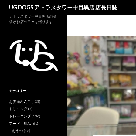
検
UG DOGS アトラスタワー中目黒店 店長日誌
索
アトラスタワー中目黒店の高
橋がお店の日々を綴ります
カテゴリー
お友達わんこ
(135)
トリミング
(3)
トレーニング
(136)
フード・用品
(61)
おやつ
(12)