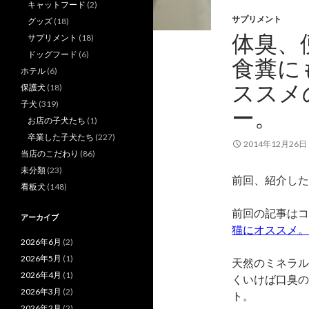
キャットフード
(2)
サプリメント
グッズ
(18)
体臭、
サプリメント
(18)
ドッグフード
(6)
食糞に
ホテル
(6)
ススメ
保護犬
(18)
子犬
(319)
ー。
お店の子犬たち
(1)
卒業した子犬たち
(227)
2014年12月26日
当店のこだわり
(86)
未分類
(23)
前回、紹介した
看板犬
(148)
前回の記事はコ
アーカイブ
猫にオススメ。
2026年6月
(2)
2026年5月
(1)
天然のミネラル
2026年4月
(1)
くいけば口臭の
2026年3月
(2)
ト。
2026年2月
(2)