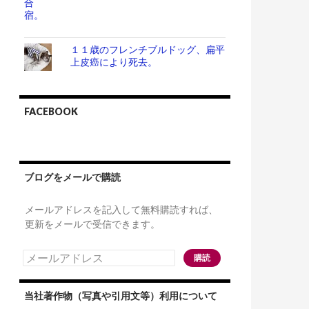
１１歳のフレンチブルドッグ、扁平
上皮癌により死去。
FACEBOOK
ブログをメールで購読
メールアドレスを記入して無料購読すれば、
更新をメールで受信できます。
メ
購読
ー
ル
ア
当社著作物（写真や引用文等）利用について
ド