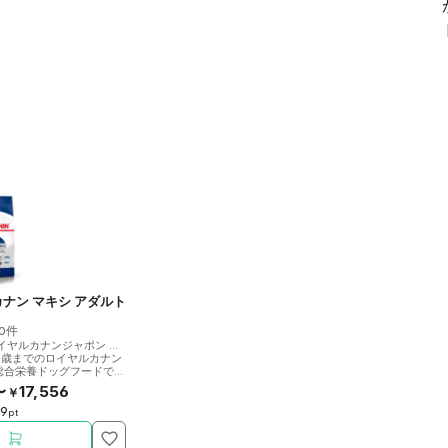
ナン マキシ アダルト
0件
イヤルカナンジャポン
>
ロイヤルカナン
5歳までのロイヤルカナン
総合栄養ドッグフードで
〜
17,556
￥
59
pt