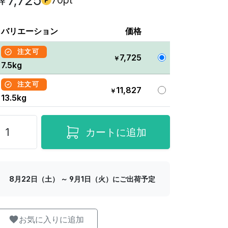
7,725
70pt
￥
バリエーション
価格
注文可
7,725
￥
7.5kg
注文可
11,827
￥
13.5kg
カートに追加
8月22日（土） ～ 9月1日（火）にご出荷予定
お気に入りに追加