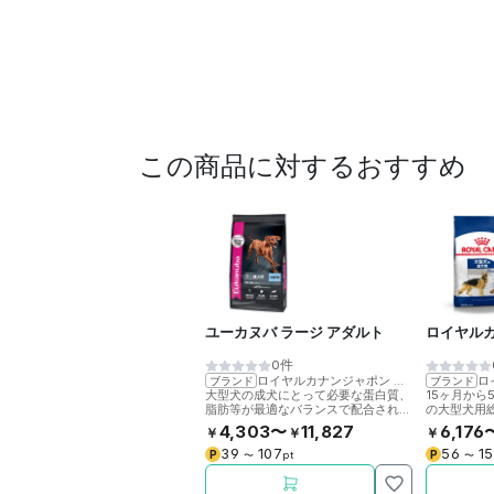
この商品に対するおすすめ
ユーカヌバ ラージ アダルト
ロイヤルカ
0件
ロイヤルカナンジャポン
>
ユーカヌバ
ロ
ブランド
ブランド
大型犬の成犬にとって必要な蛋白質、
15ヶ月から
脂肪等が最適なバランスで配合されて
の大型犬用
いるユカヌバのドッグフードです。
す。
4,303〜
11,827
6,176
￥
￥
￥
39
107
56
1
P
P
〜
pt
〜