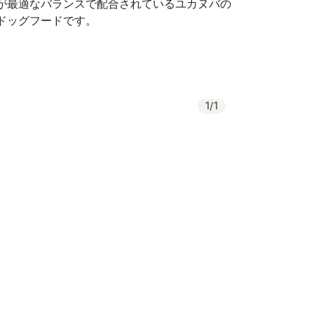
が最適なバランスで配合されているユカヌバの
ドッグフードです。
1
/
1