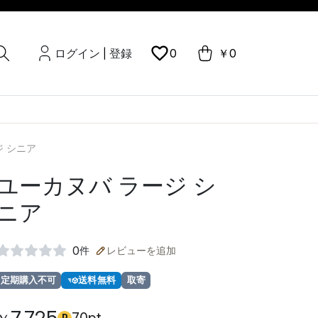
ログイン
登録
0
￥0
|
ジ シニア
ユーカヌバ ラージ シ
ニア
0
件
レビューを追加
定期購入不可
送料無料
取寄
P