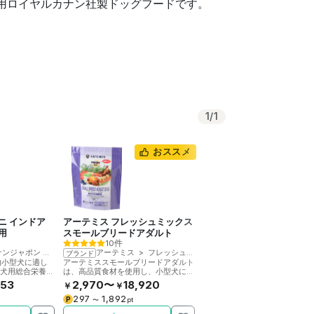
用ロイヤルカナン社製ドッグフードです。
1
/
1
おススメ
ニ インドア
アーテミス フレッシュミックス
用
スモールブリードアダルト
10件
ナンジャポン
>
ロイヤルカナン
アーテミス
>
フレッシュミックス
ブランド
内小型犬に適し
アーテミススモールブリードアダルト
子犬用総合栄養ド
は、高品質食材を使用し、小型犬に必
要な栄養を配合した成犬用ドッグフー
553
2,970〜
18,920
￥
￥
ドです。
297
1,892
P
〜
pt