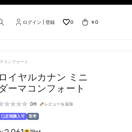
ログイン
登録
0
￥0
|
ーマコンフォート
ロイヤルカナン ミニ
ダーマコンフォート
0
件
レビューを追加
定期購入可
取寄
P