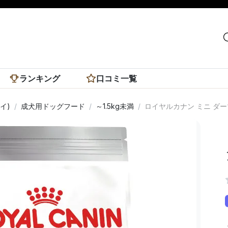
ランキング
口コミ一覧
イ)
成犬用ドッグフード
～1.5kg未満
ロイヤルカナン ミニ ダ