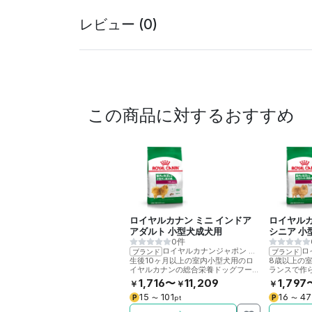
レビュー (0)
この商品に対するおすすめ
ロイヤルカナン ミニ インドア
ロイヤルカ
アダルト 小型犬成犬用
シニア 小
0件
ロイヤルカナンジャポン
>
ロイヤルカナ
ロ
ブランド
ブランド
生後10ヶ月以上の室内小型犬用のロ
8歳以上の
イヤルカナンの総合栄養ドッグフード
ランスで作
です。
製総合栄養
1,716〜
11,209
1,797
￥
￥
￥
15
101
16
47
P
P
〜
pt
〜