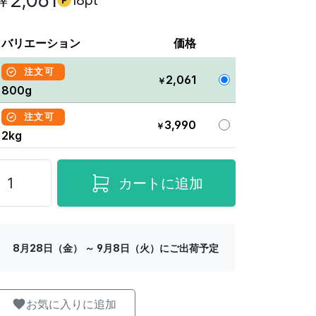
2,061
18pt
￥
バリエーション
価格
注文可
2,061
￥
800g
注文可
3,990
￥
2kg
カートに追加
8月28日（金） ～ 9月8日（火）にご出荷予定
お気に入りに追加