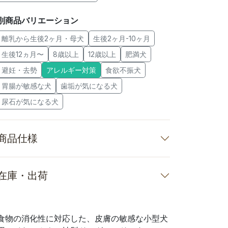
別商品バリエーション
離乳から生後2ヶ月・母犬
生後2ヶ月-10ヶ月
生後12ヵ月〜
8歳以上
12歳以上
肥満犬
避妊・去勢
アレルギー対策
食欲不振犬
胃腸が敏感な犬
歯垢が気になる犬
尿石が気になる犬
商品仕様
在庫・出荷
食物の消化性に対応した、皮膚の敏感な小型犬