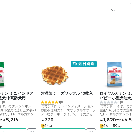
翌日発送
ナン ミニ インドア
無添加 チーズワッフル 10枚入
ロイヤルカナン ミ
型犬 中高齢犬用
パピー 小型犬幼犬
0件
1件
0件
ン
イヤルカナンジャポン
>
ロイヤルカナン
ペットインフォメーションラック
ロイヤルカ
ブランド
ブランド
室内小型犬に適した栄養バ
砂糖不使用のチーズワッフルです。ソ
生後10ヶ月までの室
られた、ロイヤルカナン社
フトなクッキータイプで、仔犬から高
たロイヤルカナンの
ドッグフードです。
齢犬まで食べやすいかたさ。個別袋入
ッグフードです。
〜
5,216
770
1,820〜
6,
￥
￥
￥
￥
り。
14
16
59
P
P
pt
pt
〜
pt