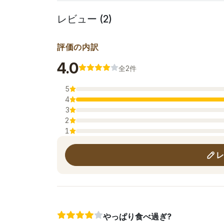
レビュー (2)
評価の内訳
平均評価
4.0
全2件
5
4
3
2
1
レ
やっぱり食べ過ぎ?