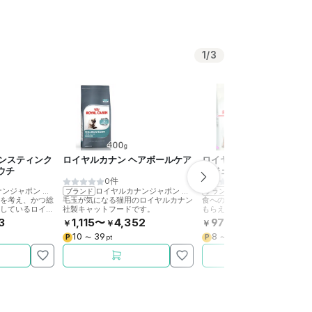
1
/
3
インスティンク
ロイヤルカナン ヘアボールケア
ロイヤルカナン プロテイン
ウチ
シジェント
0件
0件
ナンジャポン
>
ロイヤルカナン
ロイヤルカナンジャポン
>
ロイヤルカナン
ロイヤルカナンジャポ
ブランド
ブランド
とを考え、かつ総
毛玉が気になる猫用のロイヤルカナン
食へのこだわりが強い猫にも満
たしているロイヤ
社製キャットフードです。
もらえるよう配慮したロイヤル
の老猫用ウェッ
社製キャットフードです。(旧名
3
1,115〜
4,352
971〜
16,447
￥
￥
￥
￥
ヤルカナン エクシジェント42)
10
39
8
149
P
P
〜
pt
〜
pt