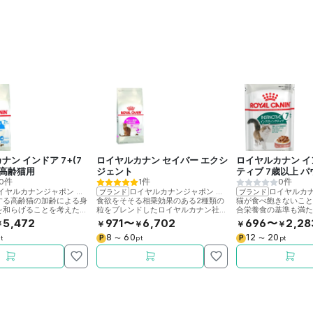
ナン インドア 7+(7
ロイヤルカナン セイバー エクシ
ロイヤルカナン 
中高齢猫用
ジェント
ティブ 7歳以上 パ
0件
1件
0件
ン
イヤルカナンジャポン
>
ロイヤルカナン
ロイヤルカナンジャポン
>
ロイヤルカナン
ロイヤルカ
ブランド
ブランド
する高齢猫の加齢による身
食欲をそそる相乗効果のある2種類の
猫が食べ飽きないこ
を和らげることを考えたロ
粒をブレンドしたロイヤルカナン社製
合栄養食の基準も満
ン社製キャットフードで
キャットフードです。(旧名:ロイヤル
ルカナン社製7歳以上
5,472
971〜
6,702
696〜
2,28
￥
￥
￥
￥
￥
カナン エクシジェント35/30)
トフードです。
8
60
12
20
P
P
t
〜
pt
〜
pt