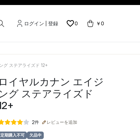
ログイン
登録
0
￥0
|
グ ステアライズド 12+
ロイヤルカナン エイジ
ング ステアライズド
12+
2
件
レビューを追加
定期購入不可
欠品中