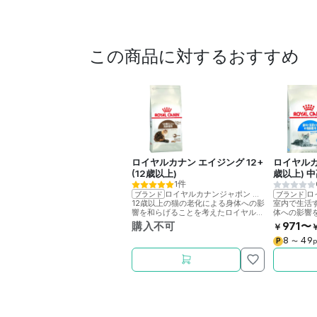
この商品に対するおすすめ
ロイヤルカナン エイジング 12+
ロイヤルカ
(12歳以上)
歳以上) 
1件
ロイヤルカナンジャポン
>
ロイヤルカナ
ロ
ブランド
ブランド
12歳以上の猫の老化による身体への影
室内で生活
響を和らげることを考えたロイヤルカ
体への影響
ナン社製キャットフードです。
イヤルカナ
購入不可
971〜
￥
す。
8
49
P
〜
p