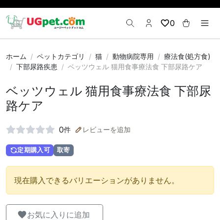
0
ホーム
ペットカテゴリ
猫
動物病院専用
療法食(処方食)
下部尿路疾患
ベッツウェル 猫用食事療法食 下部尿路ケア
ベッツウェル 猫用食事療法食 下部尿
路ケア
0
件
レビューを追加
定期購入可
取寄
現在購入できるバリエーションがありません。
お気に入りに追加