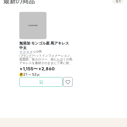
最新の商品
1
/
1
無添加 モンゴル産 馬アキレス
中太
0件
ペットインフォメーションラック
ブランド
低脂肪、低カロリー、高たんぱくの馬
アキレスを素材そのままに丁寧に乾燥
させました。噛むことで歯の健康をサ
1,155〜
2,860
￥
￥
ポート。
21
52
P
〜
pt