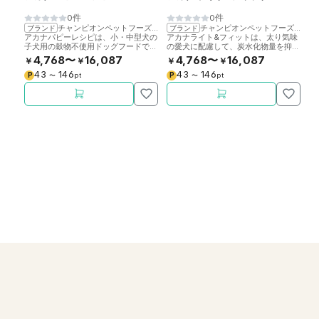
0件
0件
チャンピオンペットフーズ
>
アカナ
チャンピオンペットフーズ
>
ア
ブランド
ブランド
ブ
アカナパピーレシピは、小・中型犬の
アカナライト&フィットは、太り気味
オ
子犬用の穀物不使用ドッグフードで
の愛犬に配慮して、炭水化物量を抑え
鶏
す。
た穀物不使用のドッグフードです。
卵
4,768〜
16,087
4,768〜
16,087
￥
￥
￥
￥
￥
43
146
43
146
P
P
P
〜
pt
〜
pt