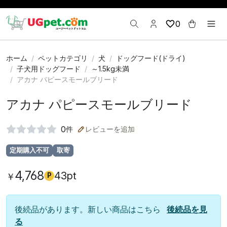
0
ホーム
ペットカテゴリ
犬
ドッグフード(ドライ)
子犬用ドッグフード
～1.5kg未満
アカナ パピースモールブリード
アカナ パピースモールブリード
0
件
レビューを追加
定期購入不可
取寄
4,768
43pt
￥
P
後続品があります。新しい商品はこちら
後続品を見
る